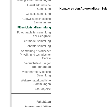
Zoologische Sammlungen
Haustierkundliche
Kontakt zu den Autoren dieser Seit
Sammlung
Geiseltalsammlung
Geowissenschaftliche
Sammlungen
Flüssigkristallsammlung
Fotoglasplattensammlung
der Geografie
Lehrmodellsammlung
Lehrtafelsammlung
Sammlung historischer
Physik- und technischer
Geräte
Versuchsfeld Ewiger
Roggenanbau
Veterinärmedizinische
Sammlung
Weitere naturkundliche
Sammlungen
Großobjekte
Fakultäten
International Office