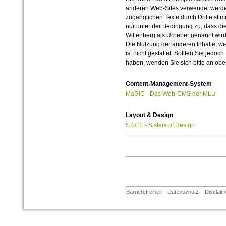
anderen Web-Sites verwendet werde
zugänglichen Texte durch Dritte sti
nur unter der Bedingung zu, dass die
Wittenberg als Urheber genannt wird
Die Nutzung der anderen Inhalte, wie
ist nicht gestattet. Sollten Sie jedo
haben, wenden Sie sich bitte an ob
Content-Management-System
MaGIC - Das Web-CMS der MLU
Layout & Design
S.O.D. - Sisters of Design
Barrierefreiheit
Datenschutz
Disclaim