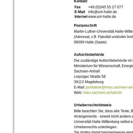
Kontakt
Fax
+49 (0)345 55 27 077
E-Mail
info@uni-halle.de
Internet
www.uni-halle.de
Postanschrift
Martin-Luther-Universität Halle-Witt
(Adressat, z.B. Fakultät und/oder Inst
06099 Halle (Saale)
Aufsichtsbehörde
Die zuständige Aufsichtsbehörde ist
Ministerium für Wissenschaft, Ener
Sachsen-Anhalt
Leipziger Straße 58
39112 Magdeburg
E-Mail:
poststelle@mwu.sachsen-anh
Web:
mwu.sachsen-anhalt.de
Urheberrechtshinweis
Bitte beachten Sie, dass alle Texte, 
Arrangements - soweit nicht anders er
Universität Halle-Wittenberg selbst 
Urheberrechts unterliegen.
Sie dürfen damit beispielsweise wed