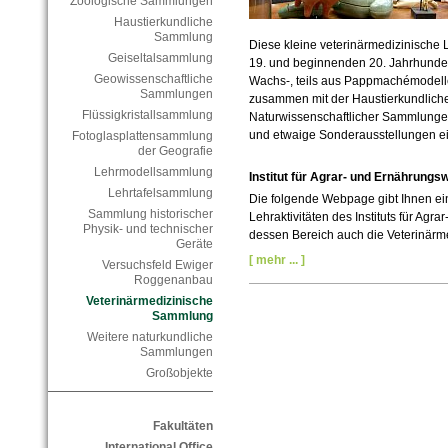
Zoologische Sammlungen
Haustierkundliche
Sammlung
Diese kleine veterinärmedizinisc
Geiseltalsammlung
19. und beginnenden 20. Jahrhundert
Geowissenschaftliche
Wachs-, teils aus Pappmachémodelle
Sammlungen
zusammen mit der Haustierkundlic
Flüssigkristallsammlung
Naturwissenschaftlicher Sammlungen
und etwaige Sonderausstellungen ei
Fotoglasplattensammlung
der Geografie
Lehrmodellsammlung
Institut für Agrar- und Ernährung
Lehrtafelsammlung
Die folgende Webpage gibt Ihnen ei
Sammlung historischer
Lehraktivitäten des Instituts für Agr
Physik- und technischer
dessen Bereich auch die Veterinärmed
Geräte
[ mehr ... ]
Versuchsfeld Ewiger
Roggenanbau
Veterinärmedizinische
Sammlung
Weitere naturkundliche
Sammlungen
Großobjekte
Fakultäten
International Office