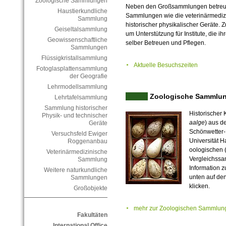
Zoologische Sammlungen
Neben den Großsammlungen betreut 
Haustierkundliche
Sammlungen wie die veterinärmedi
Sammlung
historischer physikalischer Geräte.
Z
Geiseltalsammlung
um Unterstützung für Institute, die
Geowissenschaftliche
selber Betreuen und Pflegen.
Sammlungen
Flüssigkristallsammlung
Aktuelle Besuchszeiten
Fotoglasplattensammlung
der Geografie
Lehrmodellsammlung
Zoologische Sammlu
Lehrtafelsammlung
Sammlung historischer
Historischer 
Physik- und technischer
aalge
) aus d
Geräte
Schönwetter-K
Versuchsfeld Ewiger
Universität H
Roggenanbau
oologischen 
Veterinärmedizinische
Vergleichssa
Sammlung
Information 
Weitere naturkundliche
unten auf de
Sammlungen
klicken.
Großobjekte
mehr zur Zoologischen Sammlun
Fakultäten
International Office