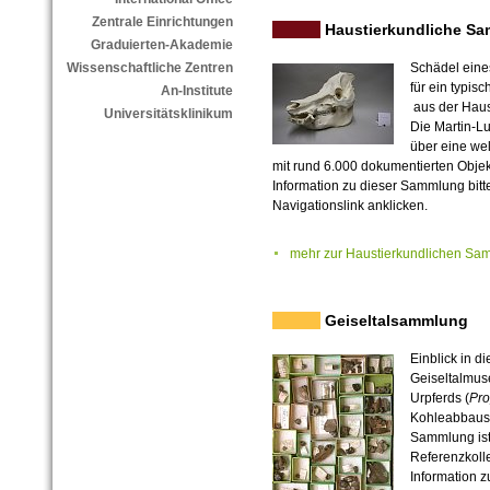
Zentrale Einrichtungen
Haustierkundliche S
Graduierten-Akademie
Schädel eine
Wissenschaftliche Zentren
für ein typis
An-Institute
aus der Haus
Universitätsklinikum
Die Martin-Lu
über eine we
mit rund 6.000 dokumentierten Obje
Information zu dieser Sammlung bit
Navigationslink anklicken.
mehr zur Haustierkundlichen Sa
Geiseltalsammlung
Einblick in 
Geiseltalmus
Urpferds (
Pro
Kohleabbaus 
Sammlung ist 
Referenzkolle
Information 