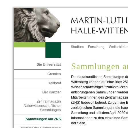
Studium
Forschung
Weiterbildu
Sammlungen 
Die Universität
Gremien
Die naturkundlichen Sammlungen der 
Wittenberg können auf eine über 2
Rektorat
Wissenschaftstätigkeit zurückblicke
entsprungenen Sammlungen werden h
Der Kanzler
Mitarbeiter:innen des Zentralmagaz
Zentralmagazin
(ZNS) liebevoll betreut. Zu den vier
Naturwissenschaftlicher
zoologischen Sammlungen, die haust
Sammlungen
Sammlung und seit dem April 2020 
Informationen zu den einzelnen Sam
Sammlungen am ZNS
der Seite.