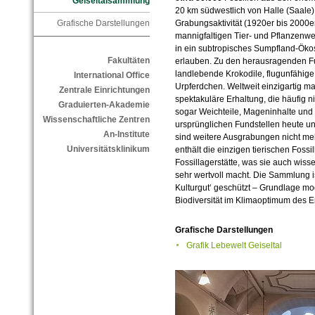
Geiseltalsammlung
20 km südwestlich von Halle (Saale)
Grafische Darstellungen
Grabungsaktivität (1920er bis 2000e
mannigfaltigen Tier- und Pflanzenwe
in ein subtropisches Sumpfland-Öko
Fakultäten
erlauben. Zu den herausragenden F
landlebende Krokodile, flugunfähig
International Office
Urpferdchen. Weltweit einzigartig mac
Zentrale Einrichtungen
spektakuläre Erhaltung, die häufig ni
Graduierten-Akademie
sogar Weichteile, Mageninhalte und O
Wissenschaftliche Zentren
ursprünglichen Fundstellen heute un
An-Institute
sind weitere Ausgrabungen nicht me
Universitätsklinikum
enthält die einzigen tierischen Foss
Fossillagerstätte, was sie auch wiss
sehr wertvoll macht. Die Sammlung is
Kulturgut‘ geschützt – Grundlage mod
Biodiversität im Klimaoptimum des E
Grafische Darstellungen
Grafik Lebewelt Geiseltal