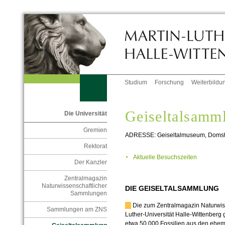
Studium
Forschung
Weiterbildu
Geiseltalsamm
Die Universität
Gremien
ADRESSE: Geiseltalmuseum, Domstr
Rektorat
Aktuelle Besuchszeiten
Der Kanzler
Zentralmagazin
Naturwissenschaftlicher
DIE GEISELTALSAMMLUNG
Sammlungen
Die zum Zentralmagazin Naturwis
Sammlungen am ZNS
Luther-Universität Halle-Wittenberg
etwa 50.000 Fossilien aus den ehe