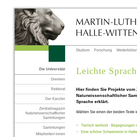
Studium
Forschung
Weiterbildu
Leichte Sprach
Die Universität
Gremien
Hier finden Sie Projekte vom
Rektorat
Naturwissenschaftlicher Sam
Der Kanzler
Sprache erklärt.
Zentralmagazin
Wählen Sie einen der beiden Texte in
Naturwissenschaftlicher
Sammlungen
Tierisch wertvoll - Begegnungen
Sammlungen
Eine schöne Schweinerei in Halle
Mitarbeiter/-innen