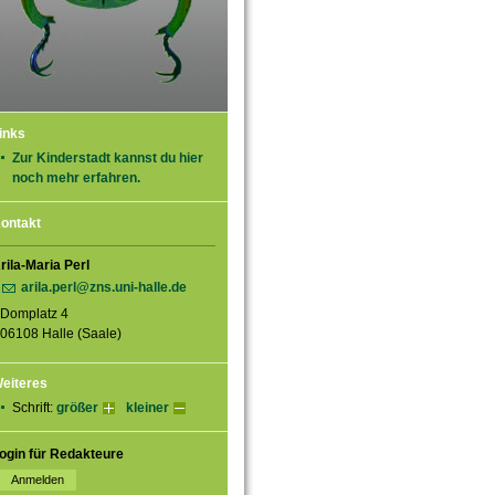
inks
Zur Kinderstadt kannst du hier
noch mehr erfahren.
ontakt
rila-Maria Perl
arila.perl@zns.uni-halle.de
Domplatz 4
06108 Halle (Saale)
eiteres
Schrift:
größer
kleiner
ogin für Redakteure