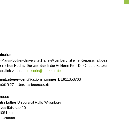
titution
 Martin-Luther-Universität Halle-Wittenberg ist eine Körperschaft des
entlichen Rechts. Sie wird durch die Rektorin Prof. Dr. Claudia Becker
etzlich vertreten:
rektorin@uni-halle.de
satzsteuer-Identifikationsnummer
DE811353703
mäß § 27 a Umsatzsteuergesetz
resse
tin-Luther-Universität Halle-Wittenberg
versitätsplatz 10
108 Halle
utschland