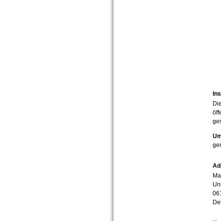
Ins
Die
öff
ges
Um
ge
Ad
Mar
Uni
06
De