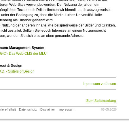
deren Web-Sites verwendet werden. Der Nutzung der allgemein
änglichen Texte durch Dritte stimmen wir hiermit - auch auszugsweise -
 unter der Bedingung zu, dass die Martin-Luther-Universität Halle-
tenberg als Urheber genannt wird.
 Nutzung der anderen Inhalte, wie beispielsweise der Bilder und Grafiken,
 nicht gestattet. Sollten Sie jedoch Interesse an einem Nutzungsrecht
ben, wenden Sie sich bitte an oben genannte Adresse.
ntent-Management-System
GIC - Das Web-CMS der MLU
yout & Design
.D. - Sisters of Design
Impressum verlassen
Zum Seitenanfang
rierefreiheit
Datenschutz
Disclaimer
Impressum
05.05.2026