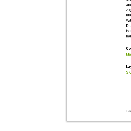
an
zug
nur
Wit
Die
ist
ha
Co
Ma
La
S.O
Bar