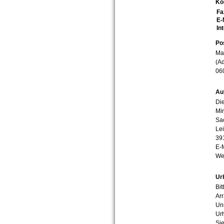
Ko
Fa
E-
In
Po
Mar
(Ad
06
Au
Die
Min
Sa
Lei
39
E-
We
Ur
Bit
Arr
Uni
Urh
Sie