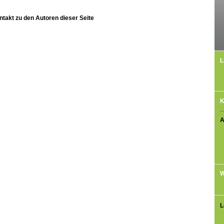
ntakt zu den Autoren dieser Seite
L
K
A
W
L