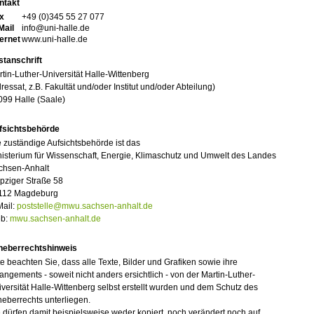
ntakt
x
+49 (0)345 55 27 077
Mail
info@uni-halle.de
ternet
www.uni-halle.de
stanschrift
tin-Luther-Universität Halle-Wittenberg
ressat, z.B. Fakultät und/oder Institut und/oder Abteilung)
099 Halle (Saale)
fsichtsbehörde
 zuständige Aufsichtsbehörde ist das
isterium für Wissenschaft, Energie, Klimaschutz und Umwelt des Landes
chsen-Anhalt
pziger Straße 58
112 Magdeburg
Mail:
poststelle@mwu.sachsen-anhalt.de
b:
mwu.sachsen-anhalt.de
heberrechtshinweis
te beachten Sie, dass alle Texte, Bilder und Grafiken sowie ihre
angements - soweit nicht anders ersichtlich - von der Martin-Luther-
versität Halle-Wittenberg selbst erstellt wurden und dem Schutz des
eberrechts unterliegen.
 dürfen damit beispielsweise weder kopiert, noch verändert noch auf