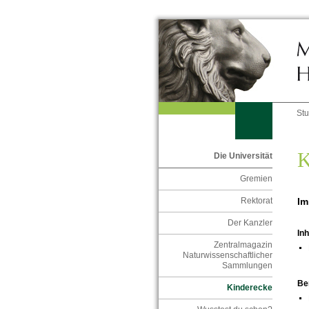
St
K
Die Universität
Gremien
Im
Rektorat
Der Kanzler
Inh
Zentralmagazin
Naturwissenschaftlicher
Sammlungen
Be
Kinderecke