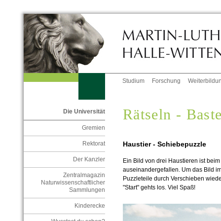
Studium
Forschung
Weiterbildu
Rätseln - Baste
Die Universität
Gremien
Haustier - Schiebepuzzle
Rektorat
Der Kanzler
Ein Bild von drei Haustieren ist be
auseinandergefallen. Um das Bild i
Zentralmagazin
Puzzleteile durch Verschieben wieder 
Naturwissenschaftlicher
"Start" gehts los. Viel Spaß!
Sammlungen
Kinderecke